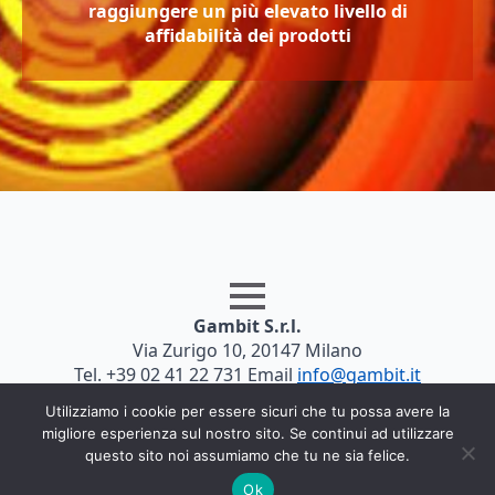
raggiungere un più elevato livello di
affidabilità dei prodotti
Gambit S.r.l.
Via Zurigo 10, 20147 Milano
Tel. +39 02 41 22 731 Email
info@gambit.it
P.iva 06180010156 - REA 1073945 - Cap.Soc. 25.000,00
Utilizziamo i cookie per essere sicuri che tu possa avere la
€ i.v.
migliore esperienza sul nostro sito. Se continui ad utilizzare
questo sito noi assumiamo che tu ne sia felice.
Ok